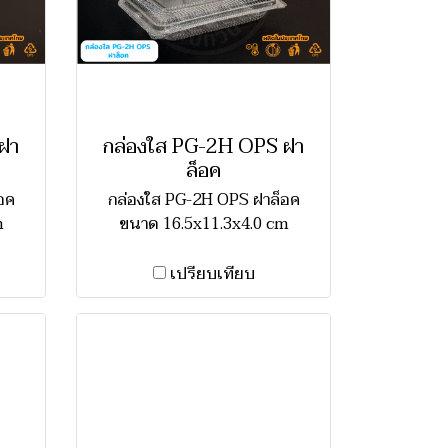
ฝา
กล่องใส PG-2H OPS ฝา
ล็อค
อค
กล่องใส PG-2H OPS ฝาล็อค
m
ขนาด 16.5x11.3x4.0 cm
เปรียบเทียบ