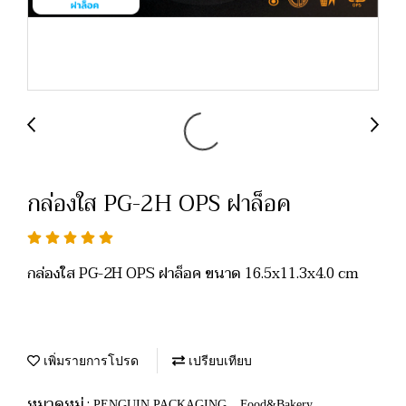
กล่องใส PG-2H OPS ฝาล็อค
กล่องใส PG-2H OPS ฝาล็อค ขนาด 16.5x11.3x4.0 cm
เพิ่มรายการโปรด
เปรียบเทียบ
หมวดหมู่ :
,
PENGUIN PACKAGING
Food&Bakery